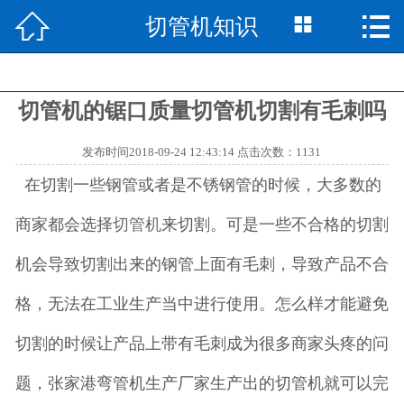



切管机知识
网站首页

产品中心

切管机的锯口质量切管机切割有毛刺吗
切管机知识

发布时间2018-09-24 12:43:14 点击次数：1131
切管机资讯

在切割一些钢管或者是不锈钢管的时候，大多数的
视频中心

商家都会选择
切管机
来切割。可是一些不合格的切割
成功案例

机会导致切割出来的钢管上面有毛刺，导致产品不合
走进中思

格，无法在工业生产当中进行使用。怎么样才能避免
切割的时候让产品上带有毛刺成为很多商家头疼的问
联系我们

题，张家港弯管机生产厂家生产出的切管机就可以完